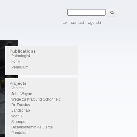
Zoeken
Zoekveld
cv
contact
agenda
Publications
Pathologist
For H.
Pendulum
Projects
Vanitas
John Wayne
Wege zu Kraft und Schönheit
Dr. Faustus
Landschap
voor H.
Sinnepop
Desalniettemin de Liefde
Pendulum