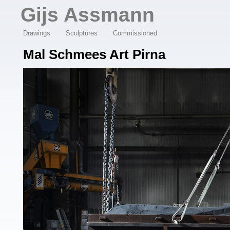
Overslaan en naar de algemene inhoud gaan
Gijs Assmann
Drawings
Sculptures
Commissioned
Mal Schmees Art Pirna