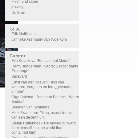
Flesh and stone
juwelry
De Bron
i.c.w.
Erik Mattijssen
Janneke Assmann-Van Woerkom
Curator
Eva Kotatkova, 'Educational Model'
Remy Jungerman, 'Kabra: Descendants
Exchange'
Backyard
Ernst van der Hoeven 'Huis van
verloren, vergeten en teruggevonden
dingen'
Olga Balema - Jonathan Baldock, 'Warm
Bodies'
Beelden van Schilders
Miek Zwamborn, 'Mina, reconstructie
van een decennium'
Stefan Ruitenbeek 'He moved outward
from himself into the world that
contained him'
Daniel Jensen en Klara Kristalova,