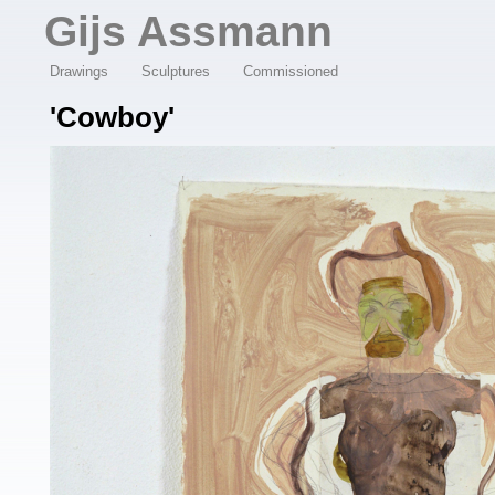
Overslaan en naar de algemene inhoud gaan
Gijs Assmann
Drawings
Sculptures
Commissioned
'Cowboy'