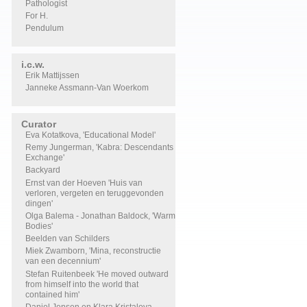
Pathologist
For H.
Pendulum
i.c.w.
Erik Mattijssen
Janneke Assmann-Van Woerkom
Curator
Eva Kotatkova, 'Educational Model'
Remy Jungerman, 'Kabra: Descendants
Exchange'
Backyard
Ernst van der Hoeven 'Huis van
verloren, vergeten en teruggevonden
dingen'
Olga Balema - Jonathan Baldock, 'Warm
Bodies'
Beelden van Schilders
Miek Zwamborn, 'Mina, reconstructie
van een decennium'
Stefan Ruitenbeek 'He moved outward
from himself into the world that
contained him'
Daniel Jensen en Klara Kristalova,