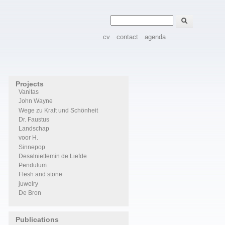
Zoeken
Zoekveld
cv
contact
agenda
Projects
Vanitas
John Wayne
Wege zu Kraft und Schönheit
Dr. Faustus
Landschap
voor H.
Sinnepop
Desalniettemin de Liefde
Pendulum
Flesh and stone
juwelry
De Bron
Publications