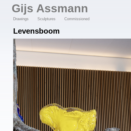
Overslaan en naar de algemene inhoud gaan
Gijs Assmann
Drawings
Sculptures
Commissioned
Levensboom