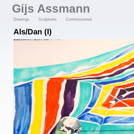
Overslaan en naar de algemene inhoud gaan
Gijs Assmann
Drawings
Sculptures
Commissioned
Als/dan (I)