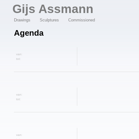
Overslaan en naar de algemene inhoud gaan
Gijs Assmann
Drawings
Sculptures
Commissioned
Agenda
van:
tot:
van:
tot:
van: