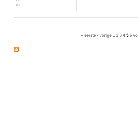
van:
tot:
Pagina's
« eerste
‹ vorige
1
2
3
4
5
6
vo