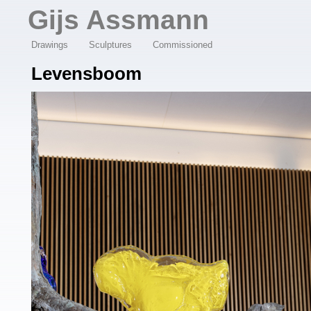
Overslaan en naar de algemene inhoud gaan
Gijs Assmann
Drawings
Sculptures
Commissioned
Levensboom