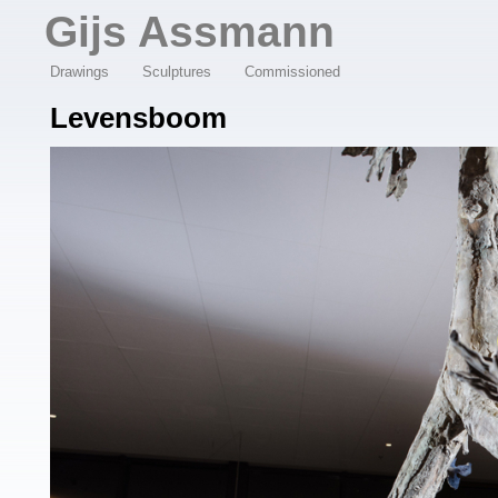
Overslaan en naar de algemene inhoud gaan
Gijs Assmann
Drawings
Sculptures
Commissioned
Levensboom